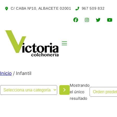
Saltar
C/ CABA Nº10, ALBACETE
02001
967 509 832
al
contenido
Inicio
/ Infantil
Mostrando
Selecciona
el único
una
resultado
categoría