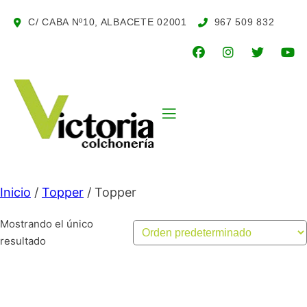
Saltar
C/ CABA Nº10, ALBACETE
02001
967 509 832
al
contenido
Inicio
/
Topper
/ Topper
Mostrando el único
resultado